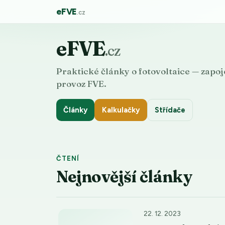
eFVE
.cz
eFVE
.cz
Praktické články o fotovoltaice — zapoje
provoz FVE.
Články
Kalkulačky
Střídače
ČTENÍ
Nejnovější články
22. 12. 2023