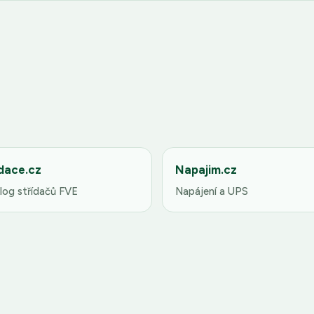
dace.cz
Napajim.cz
log střídačů FVE
Napájení a UPS