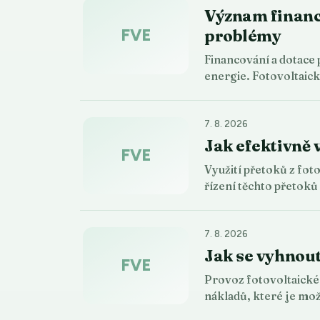
Význam financo
FVE
problémy
Financování a dotace 
energie. Fotovoltaic
7. 8. 2026
Jak efektivně 
FVE
Využití přetoků z fo
řízení těchto přetok
7. 8. 2026
Jak se vyhnou
FVE
Provoz fotovoltaické 
nákladů, které je m