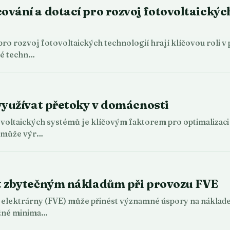
vání a dotací pro rozvoj fotovoltaických
pro rozvoj fotovoltaických technologií hrají klíčovou roli v
ké techn…
využívat přetoky v domácnosti
tovoltaických systémů je klíčovým faktorem pro optimalizac
ů může výr…
t zbytečným nákladům při provozu FVE
elektrárny (FVE) může přinést významné úspory na nákladech
ožné minima…