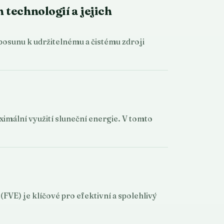
 technologií a jejich
 posunu k udržitelnému a čistému zdroji
imální využití sluneční energie. V tomto
FVE) je klíčové pro efektivní a spolehlivý