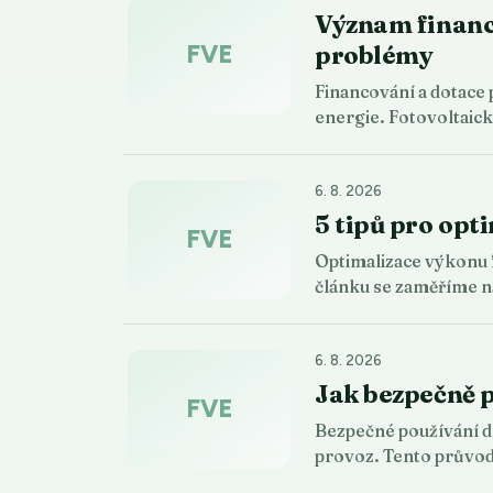
Význam financo
FVE
problémy
Financování a dotace 
energie. Fotovoltaic
6. 8. 2026
5 tipů pro opt
FVE
Optimalizace výkonu f
článku se zaměříme n
6. 8. 2026
Jak bezpečně p
FVE
Bezpečné používání do
provoz. Tento průvo