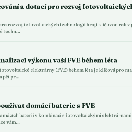
vání a dotací pro rozvoj fotovoltaických
pro rozvoj fotovoltaických technologií hrají klíčovou roli v
ké techn…
imalizaci výkonu vaší FVE během léta
otovoltaické elektrárny (FVE) během léta je klíčová pro max
a pět pr…
oužívat domácí baterie s FVE
mácích baterií v kombinaci s fotovoltaickými elektrárnami (
dce vám…