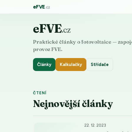
eFVE
.cz
eFVE
.cz
Praktické články o fotovoltaice — zapoje
provoz FVE.
Články
Kalkulačky
Střídače
ČTENÍ
Nejnovější články
22. 12. 2023