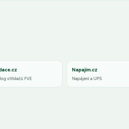
dace.cz
Napajim.cz
log střídačů FVE
Napájení a UPS