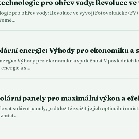
technologie pro ohřev vody: Revoluce ve 
ogie pro ohřev vody: Revoluce ve vývoji Fotovoltaické (FV) 
 přemě…
olární energie: Výhody pro ekonomiku a 
energie: Výhody pro ekonomiku a společnost V posledních let
 energie a s…
solární panely pro maximální výkon a efe
lovat solární panely, je důležité zvážit jejich optimální umí
rozmíst…