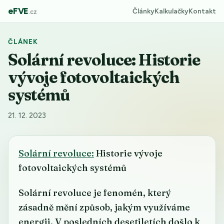
eFVE
Články
Kalkulačky
Kontakt
.cz
ČLÁNEK
Solární revoluce: Historie
vývoje fotovoltaických
systémů
21. 12. 2023
Solární revoluce:
Historie vývoje
fotovoltaických systémů
Solární revoluce je fenomén, který
zásadně mění způsob, jakým využíváme
energii. V posledních desetiletích došlo k