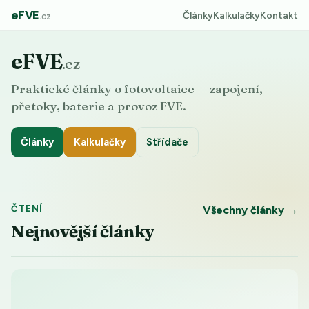
eFVE
Články
Kalkulačky
Kontakt
.cz
eFVE
.cz
Praktické články o fotovoltaice — zapojení,
přetoky, baterie a provoz FVE.
Články
Kalkulačky
Střídače
ČTENÍ
Všechny články →
Nejnovější články