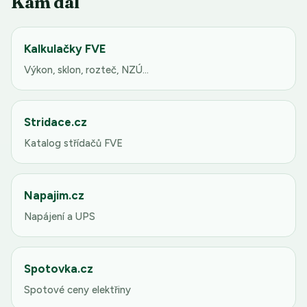
Kam dál
Kalkulačky FVE
Výkon, sklon, rozteč, NZÚ…
Stridace.cz
Katalog střídačů FVE
Napajim.cz
Napájení a UPS
Spotovka.cz
Spotové ceny elektřiny