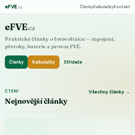
eFVE
Články
Kalkulačky
Kontakt
.cz
eFVE
.cz
Praktické články o fotovoltaice — zapojení,
přetoky, baterie a provoz FVE.
Články
Kalkulačky
Střídače
ČTENÍ
Všechny články →
Nejnovější články