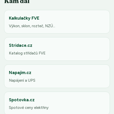
Kam dál
Kalkulačky FVE
Výkon, sklon, rozteč, NZÚ…
Stridace.cz
Katalog střídačů FVE
Napajim.cz
Napájení a UPS
Spotovka.cz
Spotové ceny elektřiny