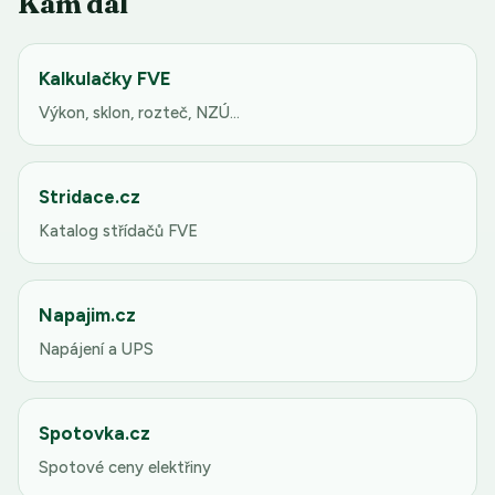
Kam dál
Kalkulačky FVE
Výkon, sklon, rozteč, NZÚ…
Stridace.cz
Katalog střídačů FVE
Napajim.cz
Napájení a UPS
Spotovka.cz
Spotové ceny elektřiny