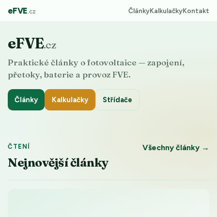
eFVE
Články
Kalkulačky
Kontakt
.cz
eFVE
.cz
Praktické články o fotovoltaice — zapojení,
přetoky, baterie a provoz FVE.
Články
Kalkulačky
Střídače
ČTENÍ
Všechny články →
Nejnovější články