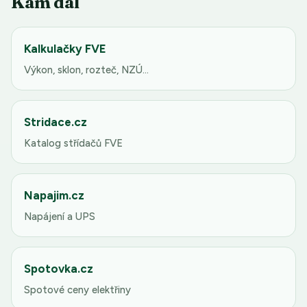
Kam dál
Kalkulačky FVE
Výkon, sklon, rozteč, NZÚ…
Stridace.cz
Katalog střídačů FVE
Napajim.cz
Napájení a UPS
Spotovka.cz
Spotové ceny elektřiny