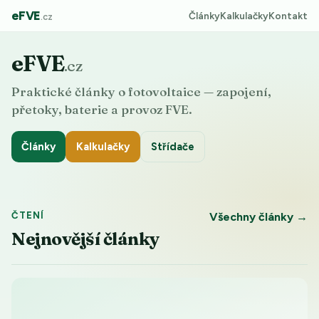
eFVE
Články
Kalkulačky
Kontakt
.cz
eFVE
.cz
Praktické články o fotovoltaice — zapojení,
přetoky, baterie a provoz FVE.
Články
Kalkulačky
Střídače
ČTENÍ
Všechny články →
Nejnovější články