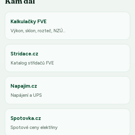
Kam dál
Kalkulačky FVE
Výkon, sklon, rozteč, NZÚ…
Stridace.cz
Katalog střídačů FVE
Napajim.cz
Napájení a UPS
Spotovka.cz
Spotové ceny elektřiny