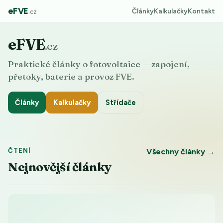
eFVE
Články
Kalkulačky
Kontakt
.cz
eFVE
.cz
Praktické články o fotovoltaice — zapojení,
přetoky, baterie a provoz FVE.
Články
Kalkulačky
Střídače
ČTENÍ
Všechny články →
Nejnovější články