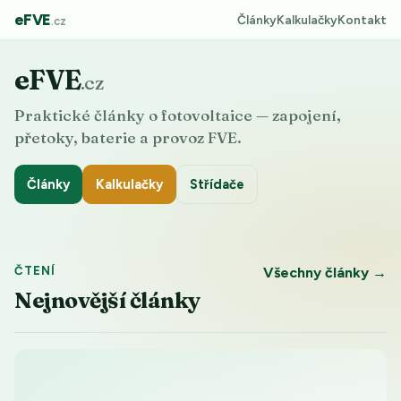
eFVE
Články
Kalkulačky
Kontakt
.cz
eFVE
.cz
Praktické články o fotovoltaice — zapojení,
přetoky, baterie a provoz FVE.
Články
Kalkulačky
Střídače
ČTENÍ
Všechny články →
Nejnovější články