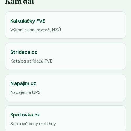
Kam dál
Kalkulačky FVE
Výkon, sklon, rozteč, NZÚ…
Stridace.cz
Katalog střídačů FVE
Napajim.cz
Napájení a UPS
Spotovka.cz
Spotové ceny elektřiny