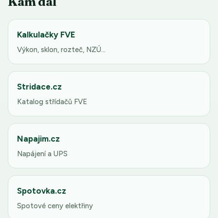
Kam dál
Kalkulačky FVE
Výkon, sklon, rozteč, NZÚ…
Stridace.cz
Katalog střídačů FVE
Napajim.cz
Napájení a UPS
Spotovka.cz
Spotové ceny elektřiny