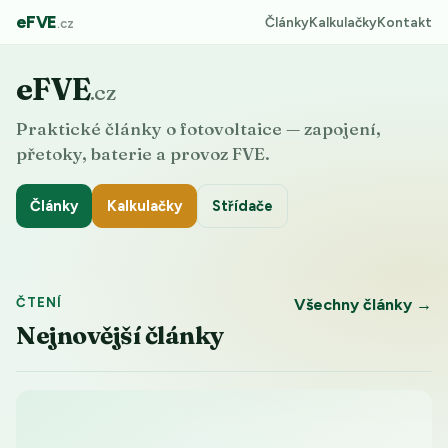
eFVE
Články
Kalkulačky
Kontakt
.cz
eFVE
.cz
Praktické články o fotovoltaice — zapojení,
přetoky, baterie a provoz FVE.
Články
Kalkulačky
Střídače
ČTENÍ
Všechny články →
Nejnovější články