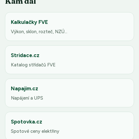
Kam dál
Kalkulačky FVE
Výkon, sklon, rozteč, NZÚ…
Stridace.cz
Katalog střídačů FVE
Napajim.cz
Napájení a UPS
Spotovka.cz
Spotové ceny elektřiny