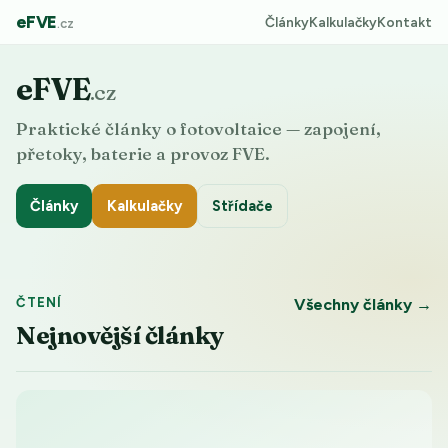
eFVE
Články
Kalkulačky
Kontakt
.cz
eFVE
.cz
Praktické články o fotovoltaice — zapojení,
přetoky, baterie a provoz FVE.
Články
Kalkulačky
Střídače
ČTENÍ
Všechny články →
Nejnovější články