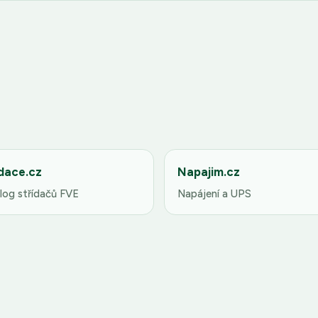
dace.cz
Napajim.cz
log střídačů FVE
Napájení a UPS