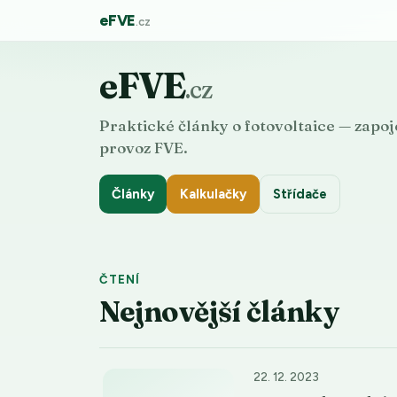
eFVE
.cz
eFVE
.cz
Praktické články o fotovoltaice — zapoje
provoz FVE.
Články
Kalkulačky
Střídače
ČTENÍ
Nejnovější články
22. 12. 2023