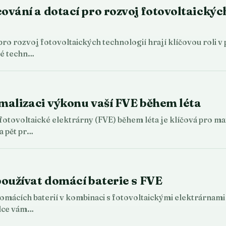
vání a dotací pro rozvoj fotovoltaických
pro rozvoj fotovoltaických technologií hrají klíčovou roli v
ké techn…
imalizaci výkonu vaší FVE během léta
otovoltaické elektrárny (FVE) během léta je klíčová pro max
a pět pr…
oužívat domácí baterie s FVE
mácích baterií v kombinaci s fotovoltaickými elektrárnami (
dce vám…