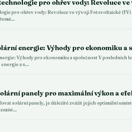
technologie pro ohřev vody: Revoluce ve 
ogie pro ohřev vody: Revoluce ve vývoji Fotovoltaické (FV) 
 přemě…
olární energie: Výhody pro ekonomiku a 
energie: Výhody pro ekonomiku a společnost V posledních let
 energie a s…
solární panely pro maximální výkon a efe
lovat solární panely, je důležité zvážit jejich optimální umí
rozmíst…