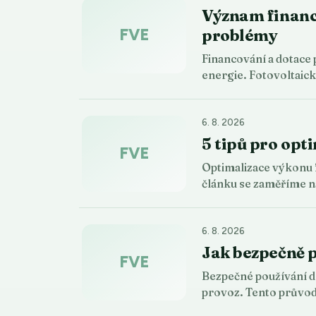
Význam financo
FVE
problémy
Financování a dotace 
energie. Fotovoltaic
6. 8. 2026
5 tipů pro opt
FVE
Optimalizace výkonu f
článku se zaměříme n
6. 8. 2026
Jak bezpečně p
FVE
Bezpečné používání do
provoz. Tento průvo