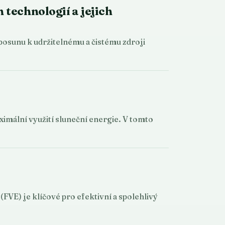
 technologií a jejich
 posunu k udržitelnému a čistému zdroji
imální využití sluneční energie. V tomto
FVE) je klíčové pro efektivní a spolehlivý