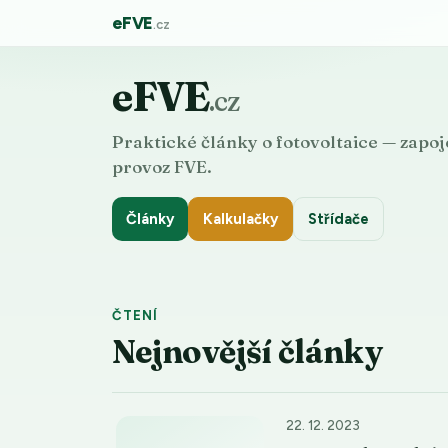
eFVE
.cz
eFVE
.cz
Praktické články o fotovoltaice — zapoje
provoz FVE.
Články
Kalkulačky
Střídače
ČTENÍ
Nejnovější články
22. 12. 2023