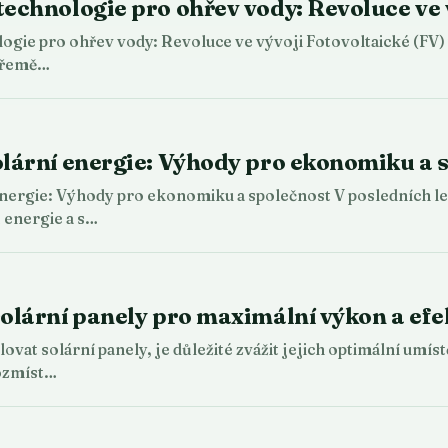
technologie pro ohřev vody: Revoluce ve 
ogie pro ohřev vody: Revoluce ve vývoji Fotovoltaické (FV) 
 přemě…
olární energie: Výhody pro ekonomiku a 
energie: Výhody pro ekonomiku a společnost V posledních let
 energie a s…
solární panely pro maximální výkon a efe
lovat solární panely, je důležité zvážit jejich optimální umí
rozmíst…