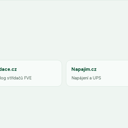
dace.cz
Napajim.cz
log střídačů FVE
Napájení a UPS