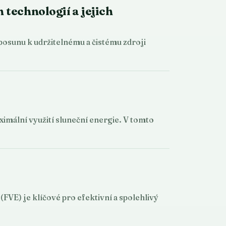
 technologií a jejich
 posunu k udržitelnému a čistému zdroji
imální využití sluneční energie. V tomto
FVE) je klíčové pro efektivní a spolehlivý