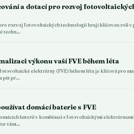
vání a dotací pro rozvoj fotovoltaických
pro rozvoj fotovoltaických technologií hrají klíčovou roli v
ké techn…
imalizaci výkonu vaší FVE během léta
otovoltaické elektrárny (FVE) během léta je klíčová pro max
a pět pr…
oužívat domácí baterie s FVE
mácích baterií v kombinaci s fotovoltaickými elektrárnami (
dce vám…