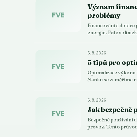
Význam financo
FVE
problémy
Financování a dotace 
energie. Fotovoltaic
6. 8. 2026
5 tipů pro opt
FVE
Optimalizace výkonu f
článku se zaměříme n
6. 8. 2026
Jak bezpečně p
FVE
Bezpečné používání do
provoz. Tento průvo