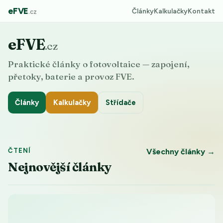
eFVE
Články
Kalkulačky
Kontakt
.cz
eFVE
.cz
Praktické články o fotovoltaice — zapojení,
přetoky, baterie a provoz FVE.
Články
Kalkulačky
Střídače
ČTENÍ
Všechny články →
Nejnovější články