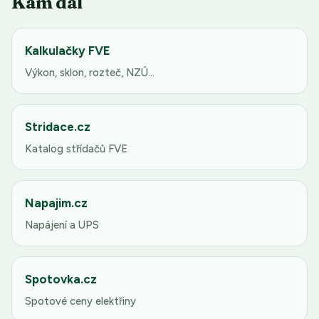
Kam dál
Kalkulačky FVE
Výkon, sklon, rozteč, NZÚ…
Stridace.cz
Katalog střídačů FVE
Napajim.cz
Napájení a UPS
Spotovka.cz
Spotové ceny elektřiny